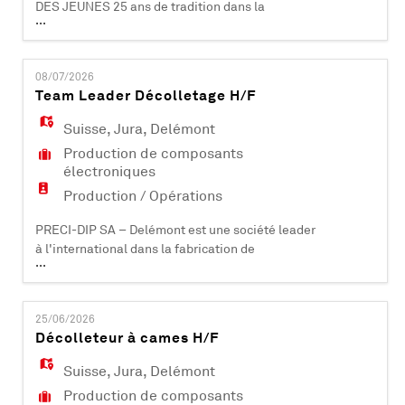
DES JEUNES 25 ans de tradition dans la
...
formation d'apprentis PRECI-DIP SA –
Delémont est une société leader à
l'international dans la fabrication de
08/07/2026
composants électroniques (contacts et
Team Leader Décolletage H/F
connecteurs). Certifiée ISO 9001, ISO 14001, EN
9100 et IATF 16949, elle compte plus de 450
Suisse
,
Jura
,
Delémont
collaborateurs et est acti
Production de composants
électroniques
Production / Opérations
PRECI-DIP SA – Delémont est une société leader
à l'international dans la fabrication de
...
composants électroniques (contacts et
connecteurs). Certifiée ISO 9001, ISO 14001, EN
9100 et IATF 16949, elle compte plus de 500
25/06/2026
collaborateurs et est active dans les domaines
Décolleteur à cames H/F
industriels, aéronautiques, automobiles,
médicaux et informatiques. PRECI-DIP SA dév
Suisse
,
Jura
,
Delémont
Production de composants