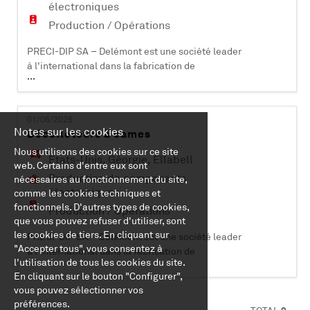
électroniques
Production / Opérations
PRECI-DIP SA – Delémont est une société leader
à l'international dans la fabrication de
...
composants électroniques (contacts et
connecteurs). Certifiée ISO 9001, ISO 14001, EN
9100 et IATF 16949, elle compte plus de 470
01/06/2026
collaborateurs et est active dans les domaines
Notes sur les cookies
Décolleteurs à cames
industriels, aéronautiques, automobiles,
Nous utilisons des cookies sur ce site
médicaux et informatiques. PRECI-DIP SA dév
Etats-Unis
,
Géorgie
,
Ellabell
web. Certains d'entre eux sont
Production de composants
nécessaires au fonctionnement du site,
électroniques
comme les cookies techniques et
fonctionnels. D'autres types de cookies,
Production / Opérations
que vous pouvez refuser d'utiliser, sont
les cookies de tiers. En cliquant sur
PRECI-DIP SA – Delémont est une société leader
"Accepter tous", vous consentez à
à l'international dans la fabrication de
...
l'utilisation de tous les cookies du site.
composants électroniques (contacts et
En cliquant sur le bouton "Configurer",
connecteurs). Certifiée ISO 9001, ISO 14001, EN
vous pouvez sélectionner vos
9100 et IATF 16949, elle compte plus de 500
préférences.
collaborateurs et est active dans les domaines