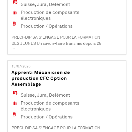
médicaux et informatiques. PRECI-DIP SA dév
Suisse
,
Jura
,
Delémont
Production de composants
électroniques
Production / Opérations
PRECI-DIP SA S'ENGAGE POUR LA FORMATION
DES JEUNES Un savoir-faire transmis depuis 25
...
ans dans la formation d'apprentis PRECI-DIP
SA – Delémont est une société leader à
l'international dans la fabrication de
13/07/2026
composants électroniques (contacts et
Apprenti Mécanicien de
connecteurs). Certifiée ISO 9001, ISO 14001, EN
production CFC Option
9100 et IATF 16949, elle compte plus de 470
Assemblage
collabo
Suisse
,
Jura
,
Delémont
Production de composants
électroniques
Production / Opérations
PRECI-DIP SA S'ENGAGE POUR LA FORMATION