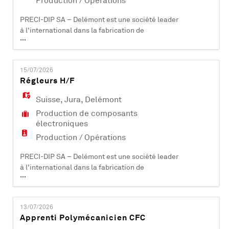
Production / Opérations
PRECI-DIP SA – Delémont est une société leader
à l'international dans la fabrication de
...
composants électroniques (contacts et
connecteurs). Certifiée ISO 9001, ISO 14001, EN
9100 et IATF 16949, elle compte plus de 500
15/07/2026
collaborateurs et est active dans les domaines
Régleurs H/F
industriels, aéronautiques, automobiles,
médicaux et informatiques. PRECI-DIP SA dév
Suisse
,
Jura
,
Delémont
Production de composants
électroniques
Production / Opérations
PRECI-DIP SA – Delémont est une société leader
à l'international dans la fabrication de
...
composants électroniques (contacts et
connecteurs). Certifiée ISO 9001, ISO 14001, EN
9100 et IATF 16949, elle compte plus de 500
13/07/2026
collaborateurs et est active dans les domaines
Apprenti Polymécanicien CFC
industriels, aéronautiques, automobiles,