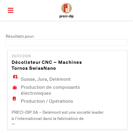
Accueil
Résultats pour:
Emplois
29/07/2026
Décolleteur CNC – Machines
Tornos SwissNano
Déposez
Suisse
,
Jura
,
Delémont
Production de composants
votre
Connexion
électroniques
Production / Opérations
CV
Langue
PRECI-DIP SA – Delémont est une société leader
à l'international dans la fabrication de
...
composants électroniques (contacts et
connecteurs). Certifiée ISO 9001, ISO 14001, EN