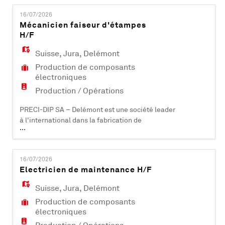
EN
9100 et IATF 16949, elle compte plus de 500
16/07/2026
collaborateurs et est active dans les domaines
Mécanicien faiseur d'étampes
industriels, aéronautiques, automobiles,
H/F
FR
médicaux et informatiques. PRECI-DIP SA dé
Suisse
,
Jura
,
Delémont
Production de composants
IT
électroniques
Production / Opérations
DE
PRECI-DIP SA – Delémont est une société leader
à l'international dans la fabrication de
...
composants électroniques (contacts et
ES
connecteurs). Certifiée ISO 9001, ISO 14001, EN
9100 et IATF 16949, elle compte plus de 500
16/07/2026
collaborateurs et est active dans les domaines
Electricien de maintenance H/F
industriels, aéronautiques, automobiles,
PT
médicaux et informatiques. PRECI-DIP SA dév
Suisse
,
Jura
,
Delémont
Production de composants
électroniques