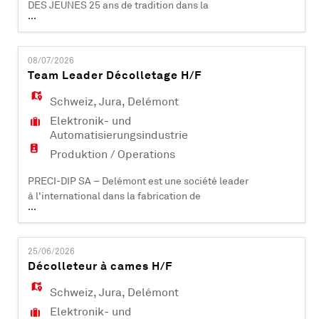
DES JEUNES 25 ans de tradition dans la
...
formation d'apprentis PRECI-DIP SA –
Delémont est une société leader à
l'international dans la fabrication de
08/07/2026
composants électroniques (contacts et
Team Leader Décolletage H/F
connecteurs). Certifiée ISO 9001, ISO 14001, EN
9100 et IATF 16949, elle compte plus de 450
Schweiz
,
Jura
,
Delémont
collaborateurs et est acti
Elektronik- und
Automatisierungsindustrie
Produktion / Operations
PRECI-DIP SA – Delémont est une société leader
à l'international dans la fabrication de
...
composants électroniques (contacts et
connecteurs). Certifiée ISO 9001, ISO 14001, EN
9100 et IATF 16949, elle compte plus de 500
25/06/2026
collaborateurs et est active dans les domaines
Décolleteur à cames H/F
industriels, aéronautiques, automobiles,
médicaux et informatiques. PRECI-DIP SA dév
Schweiz
,
Jura
,
Delémont
Elektronik- und