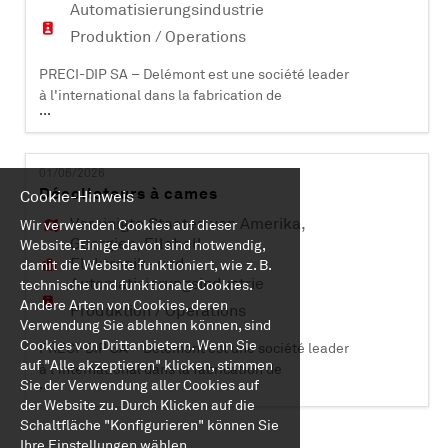
Automatisierungsindustrie
Produktion / Operations
PRECI-DIP SA – Delémont est une société leader
à l'international dans la fabrication de
...
composants électroniques (contacts et
connecteurs). Certifiée ISO 9001, ISO 14001, EN
9100 et IATF 16949, elle compte plus de 470
01/06/2026
collaborateurs et est active dans les domaines
Décolleteurs à cames
Cookie-Hinweis
industriels, aéronautiques, automobiles,
médicaux et informatiques. PRECI-DIP SA dév
Vereinigte Staaten von Amerika
,
Wir verwenden Cookies auf dieser
Georgien
,
Ellabell
Website. Einige davon sind notwendig,
Elektronik- und
damit die Website funktioniert, wie z. B.
Automatisierungsindustrie
technische und funktionale Cookies.
Andere Arten von Cookies, deren
Produktion / Operations
Verwendung Sie ablehnen können, sind
Cookies von Drittanbietern. Wenn Sie
PRECI-DIP SA – Delémont est une société leader
auf "Alle akzeptieren" klicken, stimmen
à l'international dans la fabrication de
...
Sie der Verwendung aller Cookies auf
composants électroniques (contacts et
der Website zu. Durch Klicken auf die
connecteurs). Certifiée ISO 9001, ISO 14001, EN
Schaltfläche "Konfigurieren" können Sie
9100 et IATF 16949, elle compte plus de 500
Ihre Einstellungen wählen.