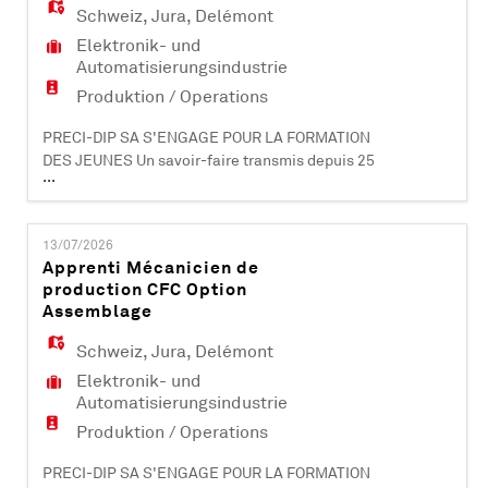
médicaux et informatiques. PRECI-DIP SA dév
Schweiz
,
Jura
,
Delémont
Elektronik- und
Automatisierungsindustrie
Produktion / Operations
PRECI-DIP SA S'ENGAGE POUR LA FORMATION
DES JEUNES Un savoir-faire transmis depuis 25
...
ans dans la formation d'apprentis PRECI-DIP
SA – Delémont est une société leader à
l'international dans la fabrication de
13/07/2026
composants électroniques (contacts et
Apprenti Mécanicien de
connecteurs). Certifiée ISO 9001, ISO 14001, EN
production CFC Option
9100 et IATF 16949, elle compte plus de 470
Assemblage
collabo
Schweiz
,
Jura
,
Delémont
Elektronik- und
Automatisierungsindustrie
Produktion / Operations
PRECI-DIP SA S'ENGAGE POUR LA FORMATION