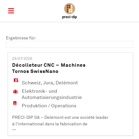
Home
Ergebnisse für:
Stellen
29/07/2026
Décolleteur CNC – Machines
Tornos SwissNano
Lebenslauf
Schweiz
,
Jura
,
Delémont
Elektronik- und
hochladen
Anmelden
Automatisierungsindustrie
Produktion / Operations
Sprache
PRECI-DIP SA – Delémont est une société leader
à l'international dans la fabrication de
...
composants électroniques (contacts et
connecteurs). Certifiée ISO 9001, ISO 14001, EN