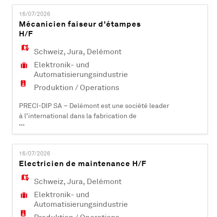
EN
9100 et IATF 16949, elle compte plus de 500
16/07/2026
collaborateurs et est active dans les domaines
Mécanicien faiseur d'étampes
industriels, aéronautiques, automobiles,
H/F
FR
médicaux et informatiques. PRECI-DIP SA dé
Schweiz
,
Jura
,
Delémont
Elektronik- und
IT
Automatisierungsindustrie
Produktion / Operations
DE
PRECI-DIP SA – Delémont est une société leader
à l'international dans la fabrication de
...
composants électroniques (contacts et
ES
connecteurs). Certifiée ISO 9001, ISO 14001, EN
9100 et IATF 16949, elle compte plus de 500
16/07/2026
collaborateurs et est active dans les domaines
Electricien de maintenance H/F
industriels, aéronautiques, automobiles,
PT
médicaux et informatiques. PRECI-DIP SA dév
Schweiz
,
Jura
,
Delémont
Elektronik- und
Automatisierungsindustrie