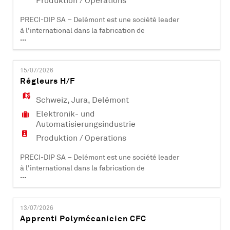
Produktion / Operations
PRECI-DIP SA – Delémont est une société leader
à l'international dans la fabrication de
...
composants électroniques (contacts et
connecteurs). Certifiée ISO 9001, ISO 14001, EN
9100 et IATF 16949, elle compte plus de 500
15/07/2026
collaborateurs et est active dans les domaines
Régleurs H/F
industriels, aéronautiques, automobiles,
médicaux et informatiques. PRECI-DIP SA dév
Schweiz
,
Jura
,
Delémont
Elektronik- und
Automatisierungsindustrie
Produktion / Operations
PRECI-DIP SA – Delémont est une société leader
à l'international dans la fabrication de
...
composants électroniques (contacts et
connecteurs). Certifiée ISO 9001, ISO 14001, EN
9100 et IATF 16949, elle compte plus de 500
13/07/2026
collaborateurs et est active dans les domaines
Apprenti Polymécanicien CFC
industriels, aéronautiques, automobiles,