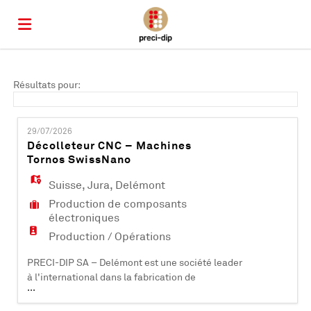
Accueil
Résultats pour:
Emplois
29/07/2026
Décolleteur CNC – Machines
Tornos SwissNano
Déposez
Suisse
,
Jura
,
Delémont
Production de composants
votre
Connexion
électroniques
Production / Opérations
CV
Langue
PRECI-DIP SA – Delémont est une société leader
à l'international dans la fabrication de
...
composants électroniques (contacts et
connecteurs). Certifiée ISO 9001, ISO 14001, EN