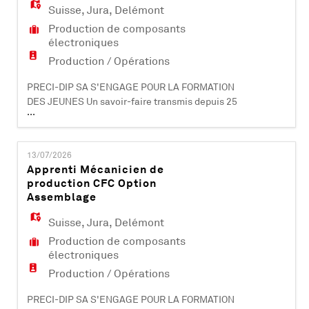
médicaux et informatiques. PRECI-DIP SA dév
Suisse
,
Jura
,
Delémont
Production de composants
électroniques
Production / Opérations
PRECI-DIP SA S'ENGAGE POUR LA FORMATION
DES JEUNES Un savoir-faire transmis depuis 25
...
ans dans la formation d'apprentis PRECI-DIP
SA – Delémont est une société leader à
l'international dans la fabrication de
13/07/2026
composants électroniques (contacts et
Apprenti Mécanicien de
connecteurs). Certifiée ISO 9001, ISO 14001, EN
production CFC Option
9100 et IATF 16949, elle compte plus de 470
Assemblage
collabo
Suisse
,
Jura
,
Delémont
Production de composants
électroniques
Production / Opérations
PRECI-DIP SA S'ENGAGE POUR LA FORMATION