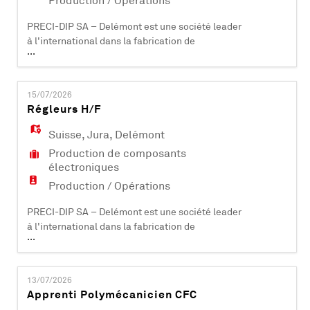
Production / Opérations
PRECI-DIP SA – Delémont est une société leader
à l'international dans la fabrication de
...
composants électroniques (contacts et
connecteurs). Certifiée ISO 9001, ISO 14001, EN
9100 et IATF 16949, elle compte plus de 500
15/07/2026
collaborateurs et est active dans les domaines
Régleurs H/F
industriels, aéronautiques, automobiles,
médicaux et informatiques. PRECI-DIP SA dév
Suisse
,
Jura
,
Delémont
Production de composants
électroniques
Production / Opérations
PRECI-DIP SA – Delémont est une société leader
à l'international dans la fabrication de
...
composants électroniques (contacts et
connecteurs). Certifiée ISO 9001, ISO 14001, EN
9100 et IATF 16949, elle compte plus de 500
13/07/2026
collaborateurs et est active dans les domaines
Apprenti Polymécanicien CFC
industriels, aéronautiques, automobiles,