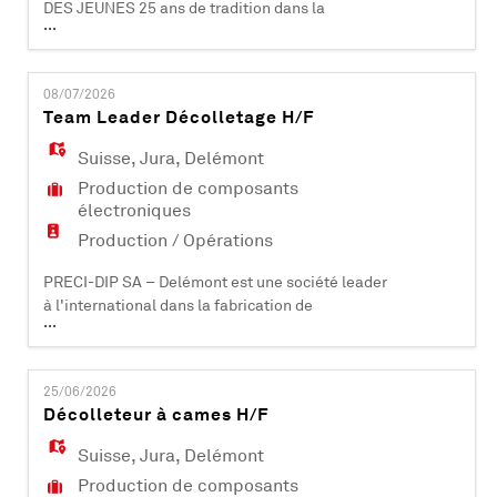
DES JEUNES 25 ans de tradition dans la
...
formation d'apprentis PRECI-DIP SA –
Delémont est une société leader à
l'international dans la fabrication de
08/07/2026
composants électroniques (contacts et
Team Leader Décolletage H/F
connecteurs). Certifiée ISO 9001, ISO 14001, EN
9100 et IATF 16949, elle compte plus de 450
Suisse
,
Jura
,
Delémont
collaborateurs et est acti
Production de composants
électroniques
Production / Opérations
PRECI-DIP SA – Delémont est une société leader
à l'international dans la fabrication de
...
composants électroniques (contacts et
connecteurs). Certifiée ISO 9001, ISO 14001, EN
9100 et IATF 16949, elle compte plus de 500
25/06/2026
collaborateurs et est active dans les domaines
Décolleteur à cames H/F
industriels, aéronautiques, automobiles,
médicaux et informatiques. PRECI-DIP SA dév
Suisse
,
Jura
,
Delémont
Production de composants