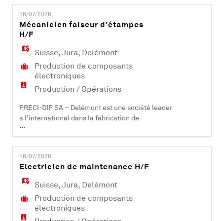
EN
9100 et IATF 16949, elle compte plus de 500
16/07/2026
collaborateurs et est active dans les domaines
Mécanicien faiseur d'étampes
industriels, aéronautiques, automobiles,
H/F
FR
médicaux et informatiques. PRECI-DIP SA dé
Suisse
,
Jura
,
Delémont
Production de composants
IT
électroniques
Production / Opérations
DE
PRECI-DIP SA – Delémont est une société leader
à l'international dans la fabrication de
...
composants électroniques (contacts et
ES
connecteurs). Certifiée ISO 9001, ISO 14001, EN
9100 et IATF 16949, elle compte plus de 500
16/07/2026
collaborateurs et est active dans les domaines
Electricien de maintenance H/F
industriels, aéronautiques, automobiles,
PT
médicaux et informatiques. PRECI-DIP SA dév
Suisse
,
Jura
,
Delémont
Production de composants
électroniques