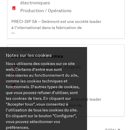
électroniques
Production / Opérations
PRECI-DIP SA – Delémont est une société leader
à l'international dans la fabrication de
...
composants électroniques (contacts et
connecteurs). Certifiée ISO 9001, ISO 14001, EN
9100 et IATF 16949, elle compte plus de 470
01/06/2026
collaborateurs et est active dans les domaines
Notes sur les cookies
Décolleteurs à cames
industriels, aéronautiques, automobiles,
Nous utilisons des cookies sur ce site
médicaux et informatiques. PRECI-DIP SA dév
Etats-Unis
,
Géorgie
,
Ellabell
web. Certains d'entre eux sont
Production de composants
nécessaires au fonctionnement du site,
électroniques
comme les cookies techniques et
fonctionnels. D'autres types de cookies,
Production / Opérations
que vous pouvez refuser d'utiliser, sont
les cookies de tiers. En cliquant sur
PRECI-DIP SA – Delémont est une société leader
"Accepter tous", vous consentez à
à l'international dans la fabrication de
...
l'utilisation de tous les cookies du site.
composants électroniques (contacts et
En cliquant sur le bouton "Configurer",
connecteurs). Certifiée ISO 9001, ISO 14001, EN
vous pouvez sélectionner vos
9100 et IATF 16949, elle compte plus de 500
préférences.
collaborateurs et est active dans les domaines