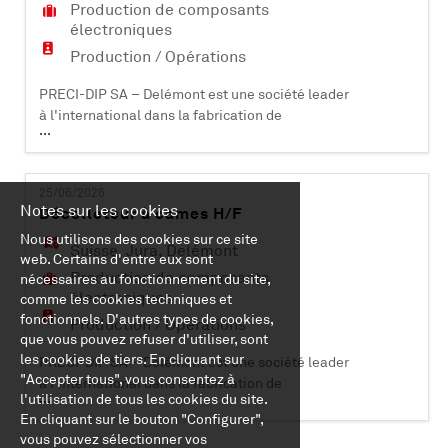
Production de composants
électroniques
Production / Opérations
PRECI-DIP SA – Delémont est une société leader
à l'international dans la fabrication de
...
composants électroniques (contacts et
connecteurs). Certifiée ISO 9001, ISO 14001, EN
9100 et IATF 16949, elle compte plus de 500
25/06/2026
collaborateurs et est active dans les domaines
Notes sur les cookies
Décolleteur à cames H/F
industriels, aéronautiques, automobiles,
Nous utilisons des cookies sur ce site
médicaux et informatiques. PRECI-DIP SA dév
Suisse
,
Jura
,
Delémont
web. Certains d'entre eux sont
Production de composants
nécessaires au fonctionnement du site,
électroniques
comme les cookies techniques et
fonctionnels. D'autres types de cookies,
Production / Opérations
que vous pouvez refuser d'utiliser, sont
les cookies de tiers. En cliquant sur
PRECI-DIP SA – Delémont est une société leader
"Accepter tous", vous consentez à
à l'international dans la fabrication de
...
l'utilisation de tous les cookies du site.
composants électroniques (contacts et
En cliquant sur le bouton "Configurer",
connecteurs). Certifiée ISO 9001, ISO 14001, EN
vous pouvez sélectionner vos
9100 et IATF 16949, elle compte plus de 470