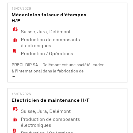
EN
9100 et IATF 16949, elle compte plus de 500
16/07/2026
collaborateurs et est active dans les domaines
Mécanicien faiseur d'étampes
industriels, aéronautiques, automobiles,
H/F
FR
médicaux et informatiques. PRECI-DIP SA dé
Suisse
,
Jura
,
Delémont
Production de composants
IT
électroniques
Production / Opérations
DE
PRECI-DIP SA – Delémont est une société leader
à l'international dans la fabrication de
...
composants électroniques (contacts et
ES
connecteurs). Certifiée ISO 9001, ISO 14001, EN
9100 et IATF 16949, elle compte plus de 500
16/07/2026
collaborateurs et est active dans les domaines
Electricien de maintenance H/F
industriels, aéronautiques, automobiles,
PT
médicaux et informatiques. PRECI-DIP SA dév
Suisse
,
Jura
,
Delémont
Production de composants
électroniques