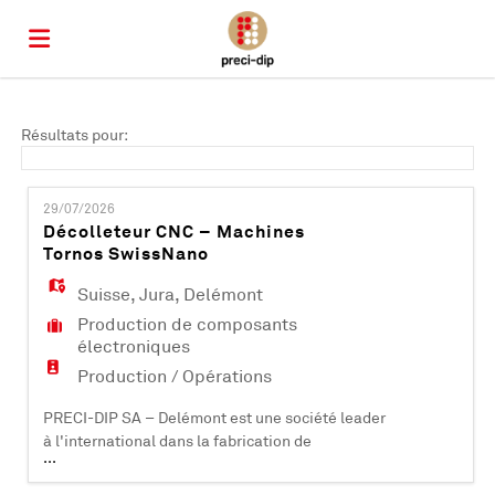
Accueil
Résultats pour:
Emplois
29/07/2026
Décolleteur CNC – Machines
Tornos SwissNano
Déposez
Suisse
,
Jura
,
Delémont
Production de composants
votre
Connexion
électroniques
Production / Opérations
CV
Langue
PRECI-DIP SA – Delémont est une société leader
à l'international dans la fabrication de
...
composants électroniques (contacts et
connecteurs). Certifiée ISO 9001, ISO 14001, EN