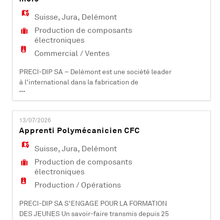
médicaux et informatiques. PRECI-DIP SA dév
Suisse
,
Jura
,
Delémont
Production de composants
électroniques
Commercial / Ventes
PRECI-DIP SA – Delémont est une société leader
à l'international dans la fabrication de
...
composants électroniques (contacts et
connecteurs). Certifiée ISO 9001, ISO 14001, EN
9100 et IATF 16949, elle compte plus de 500
13/07/2026
collaborateurs et est active dans les domaines
Apprenti Polymécanicien CFC
industriels, aéronautiques, automobiles,
médicaux et informatiques. PRECI-DIP SA dév
Suisse
,
Jura
,
Delémont
Production de composants
électroniques
Production / Opérations
PRECI-DIP SA S'ENGAGE POUR LA FORMATION
DES JEUNES Un savoir-faire transmis depuis 25