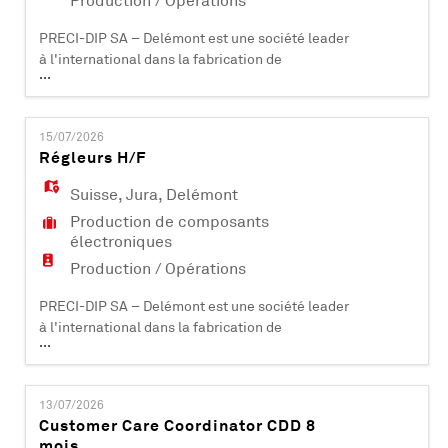
Production / Opérations
PRECI-DIP SA – Delémont est une société leader
à l'international dans la fabrication de
...
composants électroniques (contacts et
connecteurs). Certifiée ISO 9001, ISO 14001, EN
9100 et IATF 16949, elle compte plus de 500
15/07/2026
collaborateurs et est active dans les domaines
Régleurs H/F
industriels, aéronautiques, automobiles,
médicaux et informatiques. PRECI-DIP SA dév
Suisse
,
Jura
,
Delémont
Production de composants
électroniques
Production / Opérations
PRECI-DIP SA – Delémont est une société leader
à l'international dans la fabrication de
...
composants électroniques (contacts et
connecteurs). Certifiée ISO 9001, ISO 14001, EN
9100 et IATF 16949, elle compte plus de 500
13/07/2026
collaborateurs et est active dans les domaines
Customer Care Coordinator CDD 8
industriels, aéronautiques, automobiles,
mois