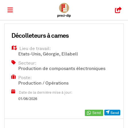
Accueil
Décolleteurs à cames
Lieu de travail:
Emplois
Etats-Unis
,
Géorgie
,
Ellabell
Secteur:
Production de composants électroniques
Déposez
Poste:
Production / Opérations
votre
Connexion
Date de la dernière mise à jour:
01/06/2026
CV
Langue
Send