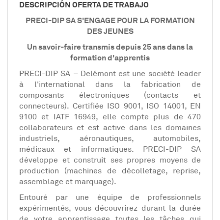
EN
DESCRIPCIÓN OFERTA DE TRABAJO
PRECI-DIP SA S'ENGAGE POUR LA FORMATION
DES JEUNES
FR
Un savoir-faire transmis depuis 25 ans dans la
formation d'apprentis
IT
PRECI-DIP SA – Delémont est une société leader
à l'international dans la fabrication de
composants électroniques (contacts et
DE
connecteurs). Certifiée ISO 9001, ISO 14001, EN
9100 et IATF 16949, elle compte plus de 470
collaborateurs et est active dans les domaines
ES
industriels, aéronautiques, automobiles,
médicaux et informatiques. PRECI-DIP SA
développe et construit ses propres moyens de
production (machines de décolletage, reprise,
PT
assemblage et marquage).
Entouré par une équipe de professionnels
expérimentés, vous découvrirez durant la durée
de votre apprentissage toutes les tâches qui