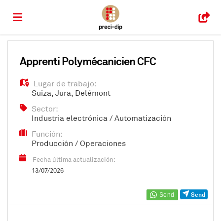
Home
Apprenti Polymécanicien CFC
Lugar de trabajo:
Lista
Suiza
,
Jura
,
Delémont
Sector:
Industria electrónica / Automatización
ofertas
Subir
Función:
Producción / Operaciones
de
CV
Acceso
Fecha última actualización:
13/07/2026
trabajo
Idioma
Send