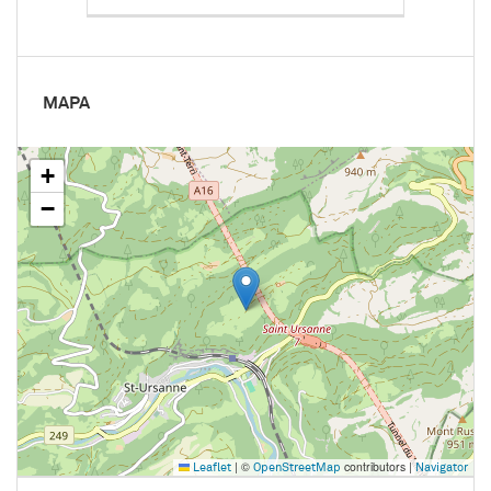
MAPA
+
−
|
©
contributors |
Leaflet
OpenStreetMap
Navigator