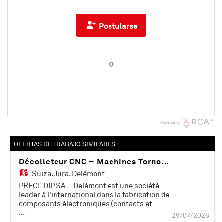
Postularse
o
Powered by
OFERTAS DE TRABAJO SIMILARES
Décolleteur CNC – Machines Tornos SwissNano
Suiza,
Jura, Delémont
PRECI-DIP SA – Delémont est une société
leader à l'international dans la fabrication de
composants électroniques (contacts et
...
connecteurs). Certifiée ISO 9001, ISO 14001, EN
29/07/2026
9100 et IATF 16949, elle compte plus de 500