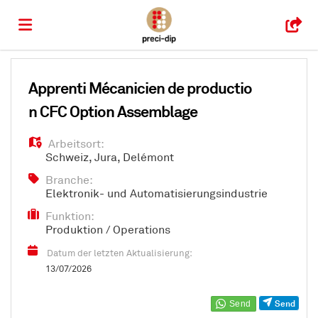
Home
Apprenti Mécanicien de productio
n CFC Option Assemblage
Stellen
Arbeitsort:
Schweiz
,
Jura
,
Delémont
Lebenslauf
Branche:
Elektronik- und Automatisierungsindustrie
Funktion:
hochladen
Anmelden
Produktion / Operations
Datum der letzten Aktualisierung:
Sprache
13/07/2026
Send