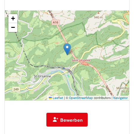
+
−
|
©
contributors |
Leaflet
OpenStreetMap
Navigator
Bewerben