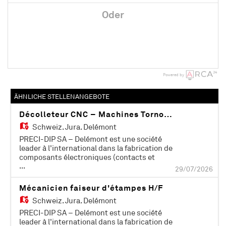
Oder
Powered by
ÄHNLICHE STELLENANGEBOTE
Décolleteur CNC – Machines Tornos SwissNano
Schweiz,
Jura, Delémont
PRECI-DIP SA – Delémont est une société
leader à l'international dans la fabrication de
composants électroniques (contacts et
...
connecteurs). Certifiée ISO 9001, ISO 14001, EN
29/07/2026
9100 et IATF 16949, elle compte plus de 500
collaborateurs et est active dans les domaines
Mécanicien faiseur d'étampes H/F
industriels, aéronautiques, automobiles,
Schweiz,
Jura, Delémont
médicaux et informatiques. PRECI-DIP SA
développe et construit ses propres moyens de
PRECI-DIP SA – Delémont est une société
production (machines de décolletage, reprise,
leader à l'international dans la fabrication de